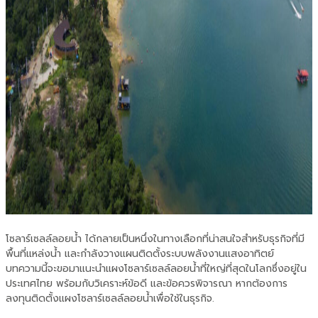
โซลาร์เซลล์ลอยน้ำ ได้กลายเป็นหนึ่งในทางเลือกที่น่าสนใจสำหรับธุรกิจที่มี
พื้นที่แหล่งน้ำ และกำลังวางแผนติดตั้งระบบพลังงานแสงอาทิตย์
บทความนี้จะขอมาแนะนำแผงโซลาร์เซลล์ลอยน้ำที่ใหญ่ที่สุดในโลกซึ่งอยู่ใน
ประเทศไทย พร้อมกับวิเคราะห์ข้อดี และข้อควรพิจารณา หากต้องการ
ลงทุนติดตั้งแผงโซลาร์เซลล์ลอยน้ำเพื่อใช้ในธุรกิจ.