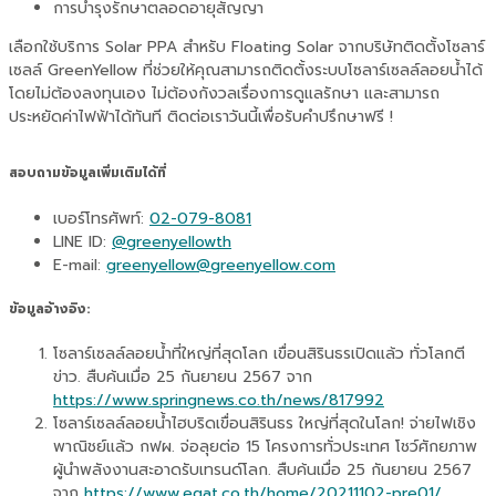
การบำรุงรักษาตลอดอายุสัญญา
เลือกใช้บริการ Solar PPA สำหรับ Floating Solar จากบริษัทติดตั้งโซลาร์
เซลล์ GreenYellow ที่ช่วยให้คุณสามารถติดตั้งระบบโซลาร์เซลล์ลอยน้ำได้
โดยไม่ต้องลงทุนเอง ไม่ต้องกังวลเรื่องการดูแลรักษา และสามารถ
ประหยัดค่าไฟฟ้าได้ทันที ติดต่อเราวันนี้เพื่อรับคำปรึกษาฟรี !
สอบถามข้อมูลเพิ่มเติมได้ที่
เบอร์โทรศัพท์:
02-079-8081
LINE ID:
@greenyellowth
E-mail:
greenyellow@greenyellow.com
ข้อมูลอ้างอิง:
โซลาร์เซลล์ลอยน้ำที่ใหญ่ที่สุดโลก เขื่อนสิรินธรเปิดแล้ว ทั่วโลกตี
ข่าว. สืบค้นเมื่อ 25 กันยายน 2567 จาก
https://www.springnews.co.th/news/817992
โซลาร์เซลล์ลอยน้ำไฮบริดเขื่อนสิรินธร ใหญ่ที่สุดในโลก! จ่ายไฟเชิง
พาณิชย์แล้ว กฟผ. จ่อลุยต่อ 15 โครงการทั่วประเทศ โชว์ศักยภาพ
ผู้นำพลังงานสะอาดรับเทรนด์โลก. สืบค้นเมื่อ 25 กันยายน 2567
จาก
https://www.egat.co.th/home/20211102-pre01/