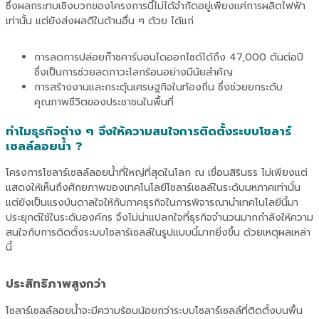
ซึ่งผลกระทบเชิงบวกของโครงการนี้ไม่ได้จำกัดอยู่เพียงแค่การผลิตไฟฟ้า
เท่านั้น แต่ยังส่งผลดีในด้านอื่น ๆ ด้วย ได้แก่
การลดการปล่อยก๊าซคาร์บอนไดออกไซด์ได้ถึง 47,000 ตันต่อปี
ซึ่งเป็นการช่วยลดภาวะโลกร้อนอย่างมีนัยสำคัญ
การสร้างงานและกระตุ้นเศรษฐกิจในท้องถิ่น ซึ่งช่วยยกระดับ
คุณภาพชีวิตของประชาชนในพื้นที่
ทำไมธุรกิจต่าง ๆ จึงให้ความสนใจการติดตั้งระบบโซลาร์
เซลล์ลอยน้ำ ?
โครงการโซลาร์เซลล์ลอยน้ำที่ใหญ่ที่สุดในโลก ณ เขื่อนสิรินธร ไม่เพียงแต่
แสดงให้เห็นถึงศักยภาพของเทคโนโลยีโซลาร์เซลล์ในระดับมหภาคเท่านั้น
แต่ยังเป็นแรงบันดาลใจให้กับภาคธุรกิจในการพิจารณานำเทคโนโลยีนี้มา
ประยุกต์ใช้ในระดับองค์กร จึงไม่น่าแปลกใจที่ธุรกิจจำนวนมากกำลังให้ความ
สนใจกับการติดตั้งระบบโซลาร์เซลล์ในรูปแบบนี้มากยิ่งขึ้น ด้วยเหตุผลเหล่า
นี้
ประสิทธิภาพสูงกว่า
โซลาร์เซลล์ลอยน้ำจะมีความร้อนน้อยกว่าระบบโซลาร์เซลล์ที่ติดตั้งบนพื้น