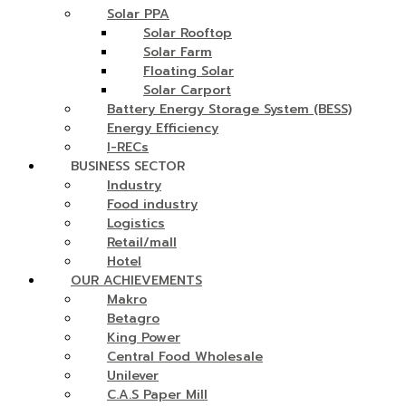
Solar PPA
Solar Rooftop
Solar Farm
Floating Solar
Solar Carport
Battery Energy Storage System (BESS)
Energy Efficiency
I-RECs
BUSINESS SECTOR
Industry
Food industry
Logistics
Retail/mall
Hotel
OUR ACHIEVEMENTS
Makro
Betagro
King Power
Central Food Wholesale
Unilever
C.A.S Paper Mill