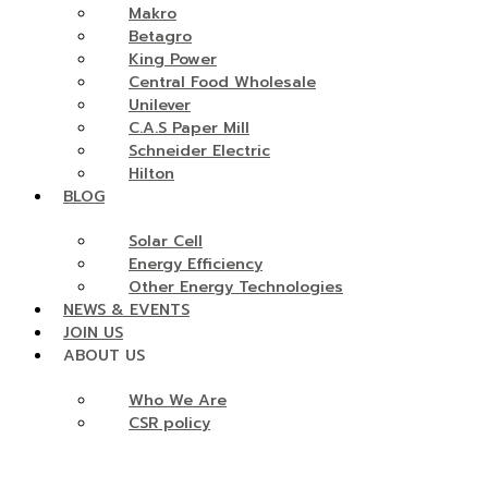
Makro
Betagro
King Power
Central Food Wholesale
Unilever
C.A.S Paper Mill
Schneider Electric
Hilton
BLOG
Solar Cell
Energy Efficiency
Other Energy Technologies
NEWS & EVENTS
JOIN US
ABOUT US
Who We Are
CSR policy