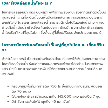
โซลาร์เซลล์ลอยน้ำคืออะไร ?
โซลาร์เซลล์ลอยน้ำ คือระบบผลิตไฟฟ้าจากพลังงานแสงอาทิตย์ที่ติดตั้งบน
ทุ่นลอยน้ำ แทนที่จะติดตั้งบนพื้นดินหรือหลังคาอาคารเหมือนระบบโซลาร์
เซลล์ทั่วไป โดยโซลาร์เซลล์ลอยน้ำสามารถติดตั้งได้ในแหล่งน้ำต่าง ๆ เช่น
อ่างเก็บน้ำ บ่อน้ำ หรือเขื่อน โดยในประเทศไทยมีโครงการโซลาร์เซลล์ลอย
น้ำไฮบริดที่ใหญ่ที่สุดในโลก ซึ่งตั้งอยู่ที่เขื่อนสิรินธร จังหวัดอุบลราชธานี.
โครงการโซลาร์เซลล์ลอยน้ำที่ใหญ่ที่สุดในโลก ณ เขื่อนสิริน
ธร
สำหรับโครงการนี้ เป็นตัวอย่างที่ยอดเยี่ยม ที่แสดงให้เห็นถึงศักยภาพของ
โซลาร์เซลล์ลอยน้ำ ซึ่งนอกจากจะผลิตกระแสไฟฟ้าได้อย่างมีประสิทธิภาพ
แล้ว ยังเป็นการบริหารจัดการพื้นที่ได้อย่างเหมาะสมอีกด้วย โดยมีลักษณะ
เด่นดังนี้
ครอบคลุมพื้นที่มหาศาลถึง 750 ไร่ ซึ่งเทียบเท่ากับสนามฟุตบอล
ถึง 70 สนาม
ใช้แผงโซลาร์เซลล์จำนวนมากถึง 145,000 แผง แบ่งเป็น 7 ชุด
มีกำลังการผลิตไฟฟ้าสูงถึง 45 เมกะวัตต์