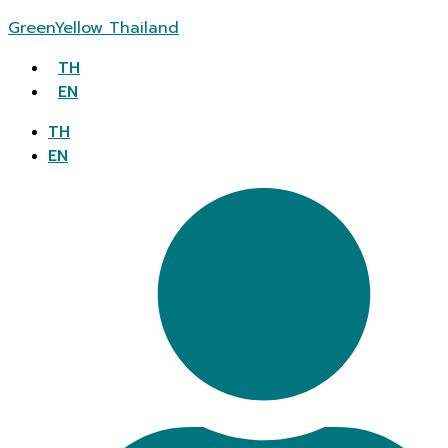
GreenYellow Thailand
TH
EN
TH
EN