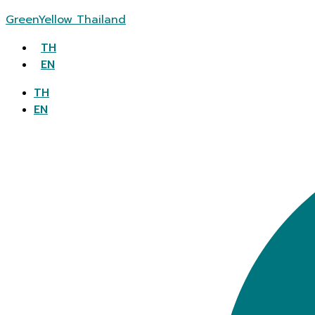
GreenYellow Thailand
TH
EN
TH
EN