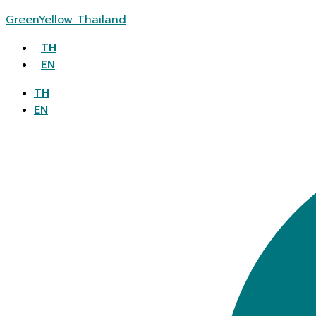
GreenYellow Thailand
TH
EN
TH
EN