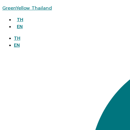
GreenYellow Thailand
TH
EN
TH
EN