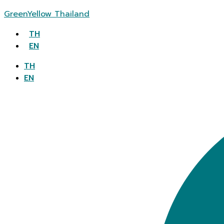
GreenYellow Thailand
TH
EN
TH
EN