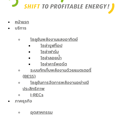
หน้าแรก
บริการ
โซลูชันพลังงานแสงอาทิตย์
โซล่ารูฟท็อป
โซล่าฟาร์ม
โซล่าลอยน้ำ
โซล่าคาร์พอร์ต
ระบบกักเก็บพลังงานด้วยแบตเตอรี่
(BESS)
โซลูชันการจัดการพลังงานอย่างมี
ประสิทธิภาพ
I-RECs
ภาคธุรกิจ
อุตสาหกรรม