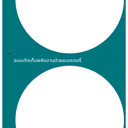
ระบบกักเก็บพลังงานด้วยแบตเตอรี่