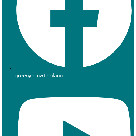
greenyellowthailand