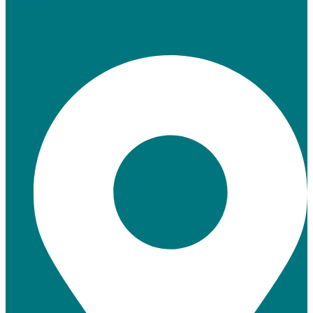
เกี่ยวกับเรา
ติดต่อเรา