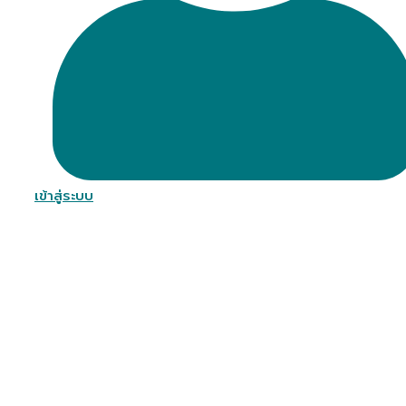
เข้าสู่ระบบ