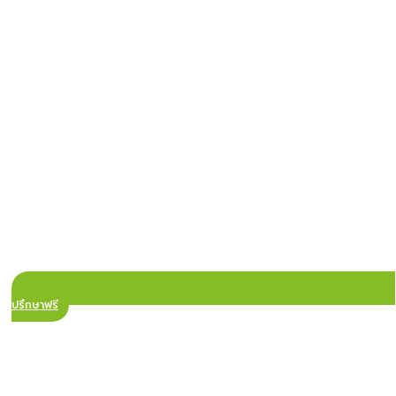
ปรึกษาฟรี