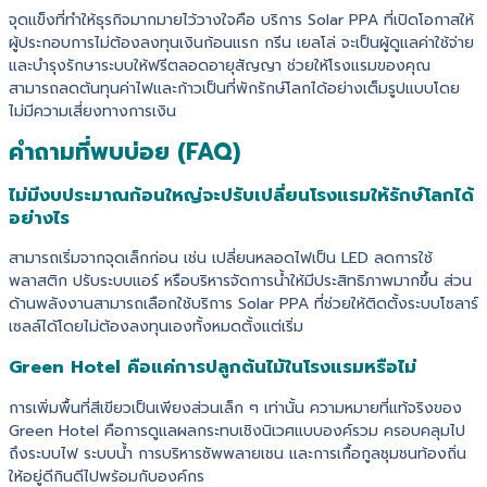
จุดแข็งที่ทำให้ธุรกิจมากมายไว้วางใจคือ บริการ Solar PPA ที่เปิดโอกาสให้
ผู้ประกอบการไม่ต้องลงทุนเงินก้อนแรก กรีน เยลโล่ จะเป็นผู้ดูแลค่าใช้จ่าย
และบำรุงรักษาระบบให้ฟรีตลอดอายุสัญญา ช่วยให้โรงแรมของคุณ
สามารถลดต้นทุนค่าไฟและก้าวเป็นที่พักรักษ์โลกได้อย่างเต็มรูปแบบโดย
ไม่มีความเสี่ยงทางการเงิน
คำถามที่พบบ่อย (FAQ)
ไม่มีงบประมาณก้อนใหญ่จะปรับเปลี่ยนโรงแรมให้รักษ์โลกได้
อย่างไร
สามารถเริ่มจากจุดเล็กก่อน เช่น เปลี่ยนหลอดไฟเป็น LED ลดการใช้
พลาสติก ปรับระบบแอร์ หรือบริหารจัดการน้ำให้มีประสิทธิภาพมากขึ้น ส่วน
ด้านพลังงานสามารถเลือกใช้บริการ Solar PPA ที่ช่วยให้ติดตั้งระบบโซลาร์
เซลล์ได้โดยไม่ต้องลงทุนเองทั้งหมดตั้งแต่เริ่ม
Green Hotel คือ
แค่การปลูกต้นไม้ในโรงแรมหรือไม่
การเพิ่มพื้นที่สีเขียวเป็นเพียงส่วนเล็ก ๆ เท่านั้น ความหมายที่แท้จริงของ
Green Hotel คือการดูแลผลกระทบเชิงนิเวศแบบองค์รวม ครอบคลุมไป
ถึงระบบไฟ ระบบน้ำ การบริหารซัพพลายเชน และการเกื้อกูลชุมชนท้องถิ่น
ให้อยู่ดีกินดีไปพร้อมกับองค์กร