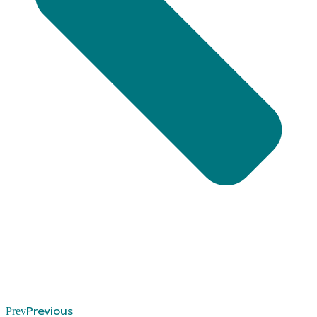
Previous
Prev