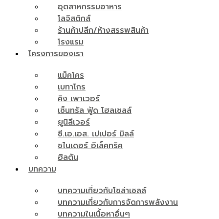
อุตสาหกรรมอาหาร
โลจิสติกส์
ร้านค้าปลีก/ห้างสรรพสินค้า
โรงแรม
โครงการของเรา
แม็คโคร
เบทาโกร
คิง เพาเวอร์
เซ็นทรัล ฟู้ด โฮลเซลล์
ยูนิลีเวอร์
ซี.เอ.เอส. เปเปอร์ มิลล์
ชไนเดอร์ อิเล็คทริค
ฮิลตัน
บทความ
บทความเกี่ยวกับโซล่าเซลล์
บทความเกี่ยวกับการจัดการพลังงาน
บทความในเนื้อหาอื่นๆ