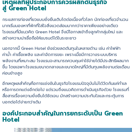
เหตุผลที่ผู้ประกอบการควรผลักดันธุรกิจ
สู่
Green Hotel
กระแสการท่องเที่ยวแบบยั่งยืนเติบโตต่อเนื่องทั่วโลก นักท่องเที่ยวจำนวน
มากเริ่มมองหาที่พักที่ใส่ใจสิ่งแวดล้อมมากกว่าราคาเพียงอย่างเดียว
โรงแรมที่มีแนวคิด Green Hotel จึงมีโอกาสเข้าถึงลูกค้ากลุ่มใหม่ และ
สร้างความน่าเชื่อถือให้แบรนด์ได้ในระยะยาว
นอกจากนี้ Green Hotel ยังช่วยลดต้นทุนในหลายด้าน เช่น ค่าไฟฟ้า
ค่าน้ำ ค่าเชื้อเพลิง และค่าจัดการขยะ เพราะเมื่อมีการวางระบบบริหาร
พลังงานที่เหมาะสม โรงแรมจะสามารถควบคุมค่าใช้จ่ายได้มีประสิทธิผลมาก
ขึ้น โดยเฉพาะโรงแรมขนาดกลางและขนาดใหญ่ที่มีต้นทุนพลังงานต่อเดือน
ค่อนข้างสูง
อีกเหตุผลสำคัญคือการแข่งขันในธุรกิจโรงแรมปัจจุบันไม่ได้วัดกันแค่ทำเล
หรือการตกแต่งอีกต่อไป แต่รวมถึงแนวคิดการดำเนินธุรกิจด้วย โรงแรมที่
สื่อสารเรื่องความยั่งยืนได้ชัดเจน มักสร้างความประทับใจและกระตุ้นการ
บอกต่อได้ง่ายกว่าเดิม
องค์ประกอบสำคัญในการยกระดับเป็น
Green
Hotel