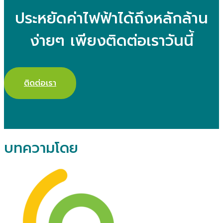
ประหยัดค่าไฟฟ้าได้ถึงหลักล้าน
ง่ายๆ เพียงติดต่อเราวันนี้
ติดต่อเรา
บทความโดย