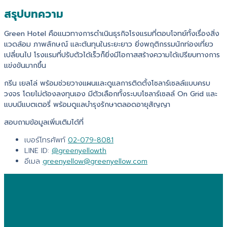
สรุปบทความ
Green Hotel คือแนวทางการดำเนินธุรกิจโรงแรมที่ตอบโจทย์ทั้งเรื่องสิ่ง
แวดล้อม ภาพลักษณ์ และต้นทุนในระยะยาว ยิ่งพฤติกรรมนักท่องเที่ยว
เปลี่ยนไป โรงแรมที่ปรับตัวได้เร็วก็ยิ่งมีโอกาสสร้างความได้เปรียบทางการ
แข่งขันมากขึ้น
กรีน เยลโล่ พร้อมช่วยวางแผนและดูแลการติดตั้งโซลาร์เซลล์แบบครบ
วงจร โดยไม่ต้องลงทุนเอง มีตัวเลือกทั้งระบบโซลาร์เซลล์ On Grid และ
แบบมีแบตเตอรี่ พร้อมดูแลบำรุงรักษาตลอดอายุสัญญา
สอบถามข้อมูลเพิ่มเติมได้ที่
เบอร์โทรศัพท์
02-079-8081
LINE ID:
@greenyellowth
อีเมล
greenyellow@greenyellow.com