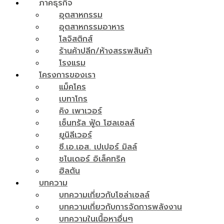
ภาคธุรกิจ
อุตสาหกรรม
อุตสาหกรรมอาหาร
โลจิสติกส์
ร้านค้าปลีก/ห้างสรรพสินค้า
โรงแรม
โครงการของเรา
แม็คโคร
เบทาโกร
คิง เพาเวอร์
เซ็นทรัล ฟู้ด โฮลเซลล์
ยูนิลีเวอร์
ซี.เอ.เอส. เปเปอร์ มิลล์
ชไนเดอร์ อิเล็คทริค
ฮิลตัน
บทความ
บทความเกี่ยวกับโซล่าเซลล์
บทความเกี่ยวกับการจัดการพลังงาน
บทความในเนื้อหาอื่นๆ