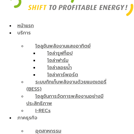
หน้าแรก
บริการ
โซลูชันพลังงานแสงอาทิตย์
โซล่ารูฟท็อป
โซล่าฟาร์ม
โซล่าลอยน้ำ
โซล่าคาร์พอร์ต
ระบบกักเก็บพลังงานด้วยแบตเตอรี่
(BESS)
โซลูชันการจัดการพลังงานอย่างมี
ประสิทธิภาพ
I-RECs
ภาคธุรกิจ
อุตสาหกรรม