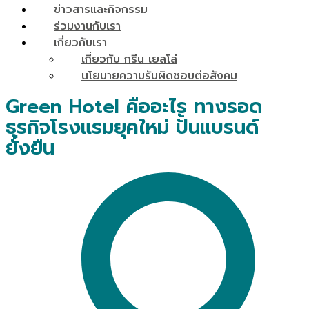
ข่าวสารและกิจกรรม
ร่วมงานกับเรา
เกี่ยวกับเรา
เกี่ยวกับ กรีน เยลโล่
นโยบายความรับผิดชอบต่อสังคม
Green Hotel คืออะไร ทางรอด
ธุรกิจโรงแรมยุคใหม่ ปั้นแบรนด์
ยั่งยืน