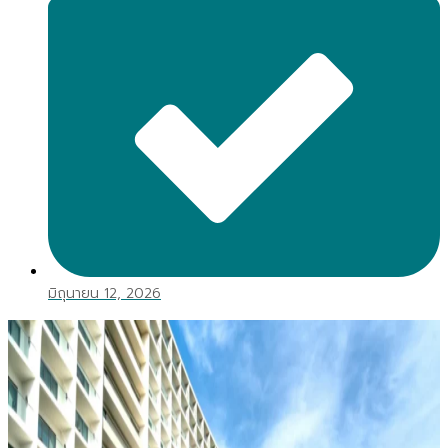
มิถุนายน 12, 2026