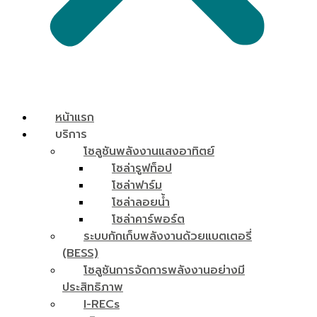
หน้าแรก
บริการ
โซลูชันพลังงานแสงอาทิตย์
โซล่ารูฟท็อป
โซล่าฟาร์ม
โซล่าลอยน้ำ
โซล่าคาร์พอร์ต
ระบบกักเก็บพลังงานด้วยแบตเตอรี่
(BESS)
โซลูชันการจัดการพลังงานอย่างมี
ประสิทธิภาพ
I-RECs