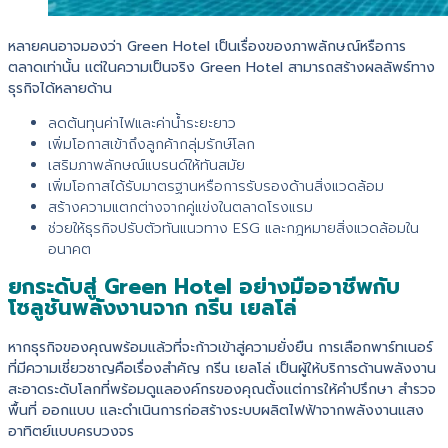
หลายคนอาจมองว่า Green Hotel เป็นเรื่องของภาพลักษณ์หรือการ
ตลาดเท่านั้น แต่ในความเป็นจริง Green Hotel สามารถสร้างผลลัพธ์ทาง
ธุรกิจได้หลายด้าน
ลดต้นทุนค่าไฟและค่าน้ำระยะยาว
เพิ่มโอกาสเข้าถึงลูกค้ากลุ่มรักษ์โลก
เสริมภาพลักษณ์แบรนด์ให้ทันสมัย
เพิ่มโอกาสได้รับมาตรฐานหรือการรับรองด้านสิ่งแวดล้อม
สร้างความแตกต่างจากคู่แข่งในตลาดโรงแรม
ช่วยให้ธุรกิจปรับตัวทันแนวทาง ESG และกฎหมายสิ่งแวดล้อมใน
อนาคต
ยกระดับสู่
Green Hotel
อย่างมืออาชีพกับ
โซลูชันพลังงานจาก กรีน เยลโล่
หากธุรกิจของคุณพร้อมแล้วที่จะก้าวเข้าสู่ความยั่งยืน การเลือกพาร์ทเนอร์
ที่มีความเชี่ยวชาญคือเรื่องสำคัญ กรีน เยลโล่ เป็นผู้ให้บริการด้านพลังงาน
สะอาดระดับโลกที่พร้อมดูแลองค์กรของคุณตั้งแต่การให้คำปรึกษา สำรวจ
พื้นที่ ออกแบบ และดำเนินการก่อสร้างระบบผลิตไฟฟ้าจากพลังงานแสง
อาทิตย์แบบครบวงจร