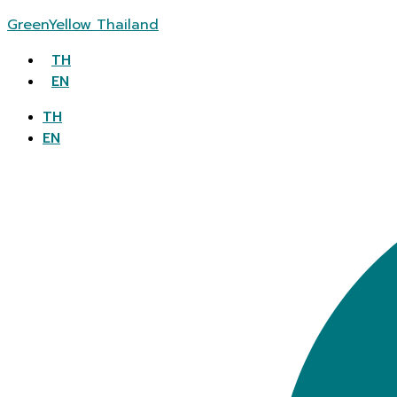
GreenYellow Thailand
TH
EN
TH
EN