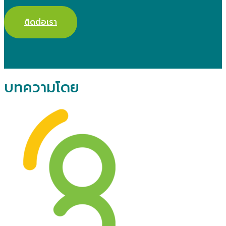
ติดต่อเรา
บทความโดย