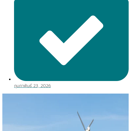
กุมภาพันธ์ 23, 2026