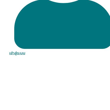
เข้าสู่ระบบ