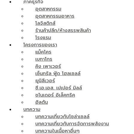
ภาคธุรกิจ
อุตสาหกรรม
อุตสาหกรรมอาหาร
โลจิสติกส์
ร้านค้าปลีก/ห้างสรรพสินค้า
โรงแรม
โครงการของเรา
แม็คโคร
เบทาโกร
คิง เพาเวอร์
เซ็นทรัล ฟู้ด โฮลเซลล์
ยูนิลีเวอร์
ซี.เอ.เอส. เปเปอร์ มิลล์
ชไนเดอร์ อิเล็คทริค
ฮิลตัน
บทความ
บทความเกี่ยวกับโซล่าเซลล์
บทความเกี่ยวกับการจัดการพลังงาน
บทความในเนื้อหาอื่นๆ