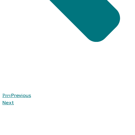
Previous
Prev
Next