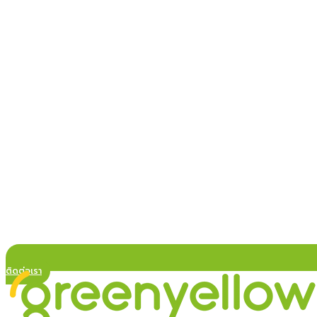
ติดต่อเรา