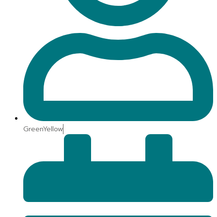
GreenYellow