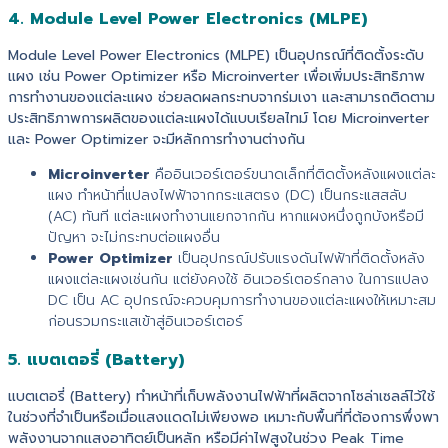
4. Module Level Power Electronics (MLPE)
Module Level Power Electronics (MLPE) เป็นอุปกรณ์ที่ติดตั้งระดับ
แผง เช่น Power Optimizer หรือ Microinverter เพื่อเพิ่มประสิทธิภาพ
การทำงานของแต่ละแผง ช่วยลดผลกระทบจากร่มเงา และสามารถติดตาม
ประสิทธิภาพการผลิตของแต่ละแผงได้แบบเรียลไทม์ โดย Microinverter
และ Power Optimizer จะมีหลักการทำงานต่างกัน
Microinverter
คืออินเวอร์เตอร์ขนาดเล็กที่ติดตั้งหลังแผงแต่ละ
แผง ทำหน้าที่แปลงไฟฟ้าจากกระแสตรง (DC) เป็นกระแสสลับ
(AC) ทันที แต่ละแผงทำงานแยกจากกัน หากแผงหนึ่งถูกบังหรือมี
ปัญหา จะไม่กระทบต่อแผงอื่น
Power Optimizer
เป็นอุปกรณ์ปรับแรงดันไฟฟ้าที่ติดตั้งหลัง
แผงแต่ละแผงเช่นกัน แต่ยังคงใช้ อินเวอร์เตอร์กลาง ในการแปลง
DC เป็น AC อุปกรณ์จะควบคุมการทำงานของแต่ละแผงให้เหมาะสม
ก่อนรวมกระแสเข้าสู่อินเวอร์เตอร์
5. แบตเตอรี่ (Battery)
แบตเตอรี่ (Battery) ทำหน้าที่เก็บพลังงานไฟฟ้าที่ผลิตจากโซล่าเซลล์ไว้ใช้
ในช่วงที่จำเป็นหรือเมื่อแสงแดดไม่เพียงพอ เหมาะกับพื้นที่ที่ต้องการพึ่งพา
พลังงานจากแสงอาทิตย์เป็นหลัก หรือมีค่าไฟสูงในช่วง Peak Time