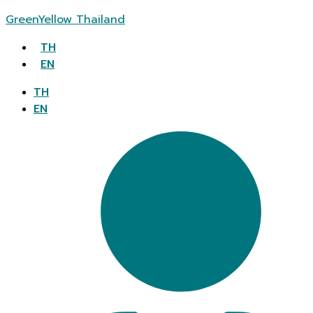
GreenYellow Thailand
TH
EN
TH
EN