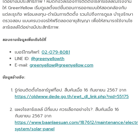
ได้อย่างมีประสิทธิภาพ ! หมดกังวลเรื่องการติดตั้งโซลาร์เซลล์ในโรงงาน
ให้ GreenYellow เริ่มดูแลตั้งแต่ขั้นตอนการออกแบบให้สอดคล้องกับ
แต่ละธุรกิจ พร้อมลงทุน-ดำเนินการติดตั้ง รวมไปถึงการดูแล บำรุงรักษา
ตรวจสอบ แบบครบวงจรให้ฟรีตลอดอายุสัญญา เพื่อให้สามารถใช้งานโซ
ลาร์เซลล์ได้อย่างมีประสิทธิภาพ.
สอบถามข้อมูลเพิ่มเติมได้ที่
เบอร์โทรศัพท์:
02-079-8081
LINE ID:
@greenyellowth
E-mail:
greenyellow@greenyellow.com
ข้อมูลอ้างอิง:
รู้ก่อนติดตั้งโซลาร์รูฟท็อป. สืบค้นเมื่อ 16 กันยายน 2567 จาก
https://oldwww.dede.go.th/ewt_dl_link.php?nid=55175
แผงโซลาร์เซลล์ มีกี่แบบ ควรเลือกอย่างไร?. สืบค้นเมื่อ 16
กันยายน 2567 จาก
https://www.baanlaesuan.com/187612/maintenance/electr
system/solar-panel