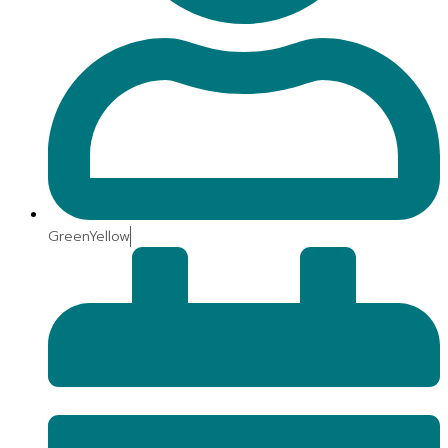
GreenYellow