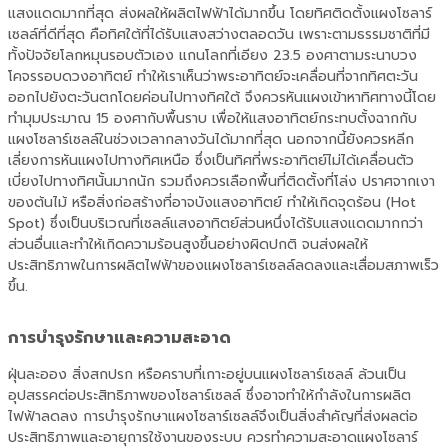
แสงแดดมากที่สุด ส่งผลให้ผลิตไฟฟ้าได้มากขึ้น โดยทิศติดตั้งแผงโซลาร์
เซลล์ที่ดีที่สุด คือทิศใต้ที่ได้รับแสงสว่างตลอดวัน เพราะตามธรรมชาติที่มี
ทั้งปัจจัยโลกหมุนรอบตัวเอง แกนโลกที่เอียง 23.5 องศาตามระนาบวง
โคจรรอบดวงอาทิตย์ ทำให้เราเห็นว่าพระอาทิตย์จะเคลื่อนที่จากทิศตะวัน
ออกไปยังตะวันตกโดยค่อนไปทางทิศใต้ จึงควรหันแผงเข้าหาทิศทางนี้โดย
ทำมุมประมาณ 15 องศากับพื้นราบ เพื่อให้แสงอาทิตย์กระทบตั้งฉากกับ
แผงโซลาร์เซลล์ในช่วงเวลากลางวันได้มากที่สุด นอกจากนี้ยังควรหลีก
เลี่ยงการหันแผงไปทางทิศเหนือ ซึ่งเป็นทิศที่พระอาทิตย์ไม่ได้เคลื่อนตัว
เบี่ยงไปทางทิศนั้นมากนัก รวมถึงควรเลือกพื้นที่ติดตั้งที่โล่ง ปราศจากเงา
ของต้นไม้ หรือสิ่งก่อสร้างที่อาจบังแสงอาทิตย์ ทำให้เกิดจุดร้อน (Hot
Spot) ซึ่งเป็นบริเวณที่เซลล์แสงอาทิตย์ส่วนหนึ่งได้รับแสงแดดมากกว่า
ส่วนอื่นและทำให้เกิดความร้อนสูงขึ้นอย่างผิดปกติ จนส่งผลให้
ประสิทธิภาพในการผลิตไฟฟ้าของแผงโซลาร์เซลล์ลดลงและเสื่อมสภาพเร็ว
ขึ้น.
การบำรุงรักษาและความสะอาด
ฝุ่นละออง สิ่งสกปรก หรือคราบที่เกาะอยู่บนแผงโซลาร์เซลล์ ล้วนเป็น
อุปสรรคต่อประสิทธิภาพของโซลาร์เซลล์ ซึ่งอาจทำให้กำลังในการผลิต
ไฟฟ้าลดลง การบำรุงรักษาแผงโซลาร์เซลล์จึงเป็นสิ่งสำคัญที่ส่งผลต่อ
ประสิทธิภาพและอายุการใช้งานของระบบ ควรทำความสะอาดแผงโซลาร์