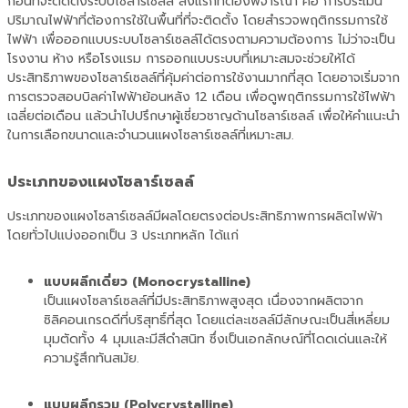
ก่อนที่จะติดตั้งระบบโซลาร์เซลล์ สิ่งแรกที่ต้องพิจารณา คือ การประเมิน
ปริมาณไฟฟ้าที่ต้องการใช้ในพื้นที่ที่จะติดตั้ง โดยสำรวจพฤติกรรมการใช้
ไฟฟ้า เพื่อออกแบบระบบโซลาร์เซลล์ได้ตรงตามความต้องการ ไม่ว่าจะเป็น
โรงงาน ห้าง หรือโรงแรม การออกแบบระบบที่เหมาะสมจะช่วยให้ได้
ประสิทธิภาพของโซลาร์เซลล์ที่คุ้มค่าต่อการใช้งานมากที่สุด โดยอาจเริ่มจาก
การตรวจสอบบิลค่าไฟฟ้าย้อนหลัง 12 เดือน เพื่อดูพฤติกรรมการใช้ไฟฟ้า
เฉลี่ยต่อเดือน แล้วนำไปปรึกษาผู้เชี่ยวชาญด้านโซลาร์เซลล์ เพื่อให้คำแนะนำ
ในการเลือกขนาดและจำนวนแผงโซลาร์เซลล์ที่เหมาะสม.
ประเภทของแผงโซลาร์เซลล์
ประเภทของแผงโซลาร์เซลล์มีผลโดยตรงต่อประสิทธิภาพการผลิตไฟฟ้า
โดยทั่วไปแบ่งออกเป็น 3 ประเภทหลัก ได้แก่
แบบผลึกเดี่ยว (Monocrystalline)
เป็นแผงโซลาร์เซลล์ที่มีประสิทธิภาพสูงสุด เนื่องจากผลิตจาก
ซิลิคอนเกรดดีที่บริสุทธิ์ที่สุด โดยแต่ละเซลล์มีลักษณะเป็นสี่เหลี่ยม
มุมตัดทั้ง 4 มุมและมีสีดำสนิท ซึ่งเป็นเอกลักษณ์ที่โดดเด่นและให้
ความรู้สึกทันสมัย.
แบบผลึกรวม (Polycrystalline)