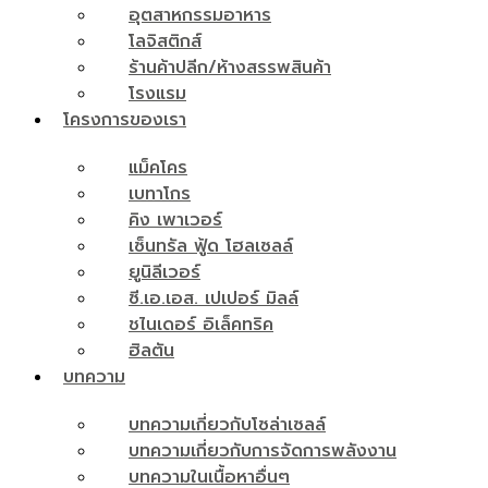
อุตสาหกรรมอาหาร
โลจิสติกส์
ร้านค้าปลีก/ห้างสรรพสินค้า
โรงแรม
โครงการของเรา
แม็คโคร
เบทาโกร
คิง เพาเวอร์
เซ็นทรัล ฟู้ด โฮลเซลล์
ยูนิลีเวอร์
ซี.เอ.เอส. เปเปอร์ มิลล์
ชไนเดอร์ อิเล็คทริค
ฮิลตัน
บทความ
บทความเกี่ยวกับโซล่าเซลล์
บทความเกี่ยวกับการจัดการพลังงาน
บทความในเนื้อหาอื่นๆ