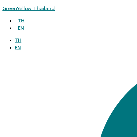
GreenYellow Thailand
TH
EN
TH
EN