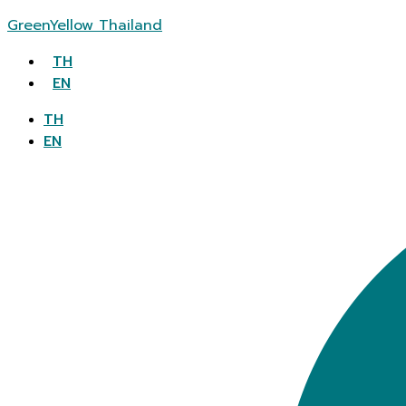
GreenYellow Thailand
TH
EN
TH
EN