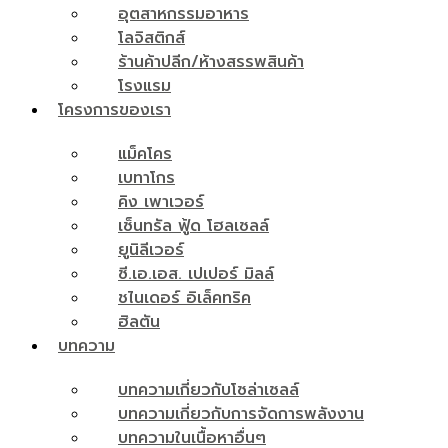
อุตสาหกรรมอาหาร
โลจิสติกส์
ร้านค้าปลีก/ห้างสรรพสินค้า
โรงแรม
โครงการของเรา
แม็คโคร
เบทาโกร
คิง เพาเวอร์
เซ็นทรัล ฟู้ด โฮลเซลล์
ยูนิลีเวอร์
ซี.เอ.เอส. เปเปอร์ มิลล์
ชไนเดอร์ อิเล็คทริค
ฮิลตัน
บทความ
บทความเกี่ยวกับโซล่าเซลล์
บทความเกี่ยวกับการจัดการพลังงาน
บทความในเนื้อหาอื่นๆ