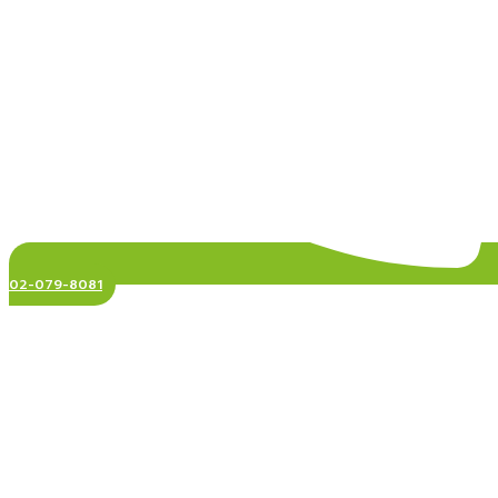
02-079-8081