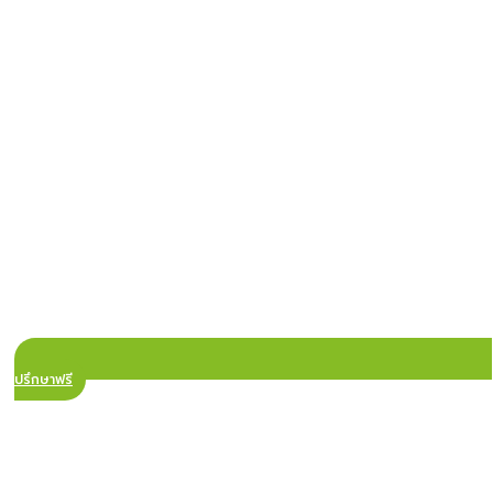
ปรึกษาฟรี