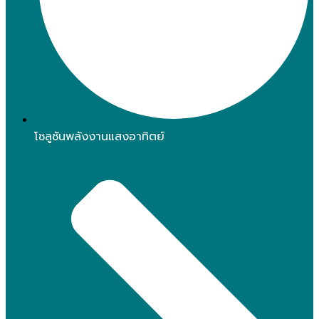
โซลูชันพลังงานแสงอาทิตย์