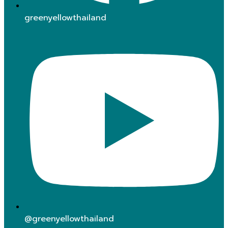
greenyellowthailand
@greenyellowthailand