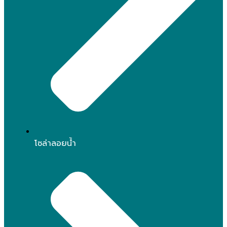
โซล่าลอยน้ำ