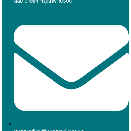
สีลม บางรัก กรุงเทพ 10500
greenyellow@greenyellow.com