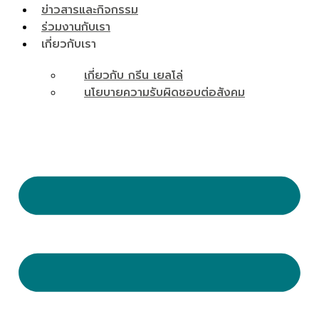
ข่าวสารและกิจกรรม
ร่วมงานกับเรา
เกี่ยวกับเรา
เกี่ยวกับ กรีน เยลโล่
นโยบายความรับผิดชอบต่อสังคม